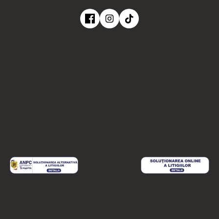
Ateliere
Despre noi
Materiale pictură
Termeni și condiții
Evenimente private
GDPR
Comunitate
Politica de cookies
contact@melinda.art