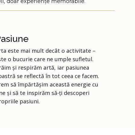
li, doar experiențe memorabile.
Pasiune
rta este mai mult decât o activitate –
ste o bucurie care ne umple sufletul.
răim și respirăm artă, iar pasiunea
oastră se reflectă în tot ceea ce facem.
rem să împărtășim această energie cu
ine și să te inspirăm să-ți descoperi
ropriile pasiuni.