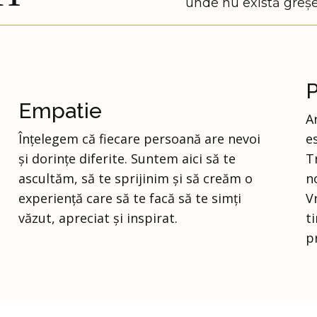
unde nu există greșe
Empatie
A
Înțelegem că fiecare persoană are nevoi
e
și dorințe diferite. Suntem aici să te
T
ascultăm, să te sprijinim și să creăm o
n
experiență care să te facă să te simți
V
văzut, apreciat și inspirat.
t
p